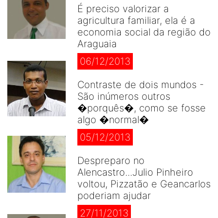
É preciso valorizar a
agricultura familiar, ela é a
economia social da região do
Araguaia
06/12/2013
Contraste de dois mundos -
São inúmeros outros
�porquês�, como se fosse
algo �normal�
05/12/2013
Despreparo no
Alencastro...Julio Pinheiro
voltou, Pizzatão e Geancarlos
poderiam ajudar
27/11/2013