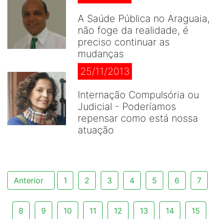
A Saúde Pública no Araguaia,
não foge da realidade, é
preciso continuar as
mudanças
25/11/2013
Internação Compulsória ou
Judicial - Poderíamos
repensar como está nossa
atuação
Anterior
1
2
3
4
5
6
7
8
9
10
11
12
13
14
15