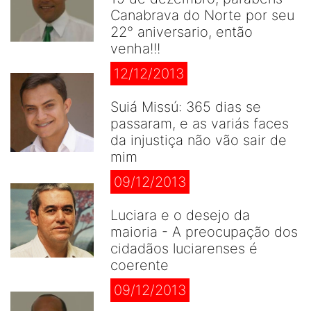
Canabrava do Norte por seu
22° aniversario, então
venha!!!
12/12/2013
Suiá Missú: 365 dias se
passaram, e as variás faces
da injustiça não vão sair de
mim
09/12/2013
Luciara e o desejo da
maioria - A preocupação dos
cidadãos luciarenses é
coerente
09/12/2013