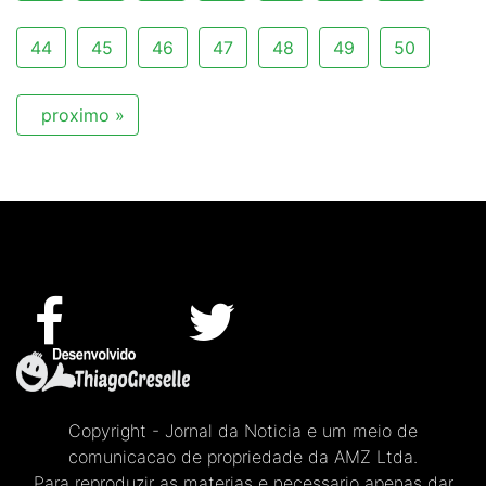
44
45
46
47
48
49
50
proximo »
Copyright - Jornal da Noticia e um meio de
comunicacao de propriedade da AMZ Ltda.
Para reproduzir as materias e necessario apenas dar