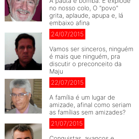
A pauta é bomba. E explode
no nosso colo, O "povo"
grita, aplaude, apupa e, lá
embaixo afina
24/07/2015
Vamos ser sinceros, ninguém
é mais que ninguém, pra
discutir o preconceito da
Maju
22/07/2015
A família é um lugar de
amizade, afinal como seriam
as famílias sem amizades?
21/07/2015
Conquistas, avanços e