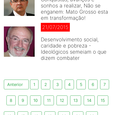
sonhos a realizar, Não se
enganem: Mato Grosso esta
em transformação!
21/07/2015
Desenvolvimento social,
caridade e pobreza -
Ideológicos semeiam o que
dizem combater
Anterior
1
2
3
4
5
6
7
8
9
10
11
12
13
14
15