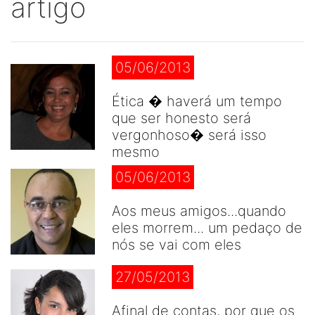
artigo
05/06/2013
Ética � haverá um tempo
que ser honesto será
vergonhoso� será isso
mesmo
05/06/2013
Aos meus amigos...quando
eles morrem... um pedaço de
nós se vai com eles
27/05/2013
Afinal de contas, por que os