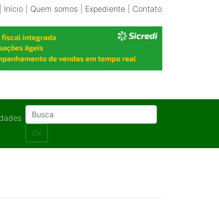
|
Início
|
Quem somos
|
Expediente
|
Contato
idades
Ok