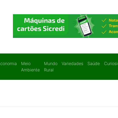
Economia
Meio
Mundo
Variedades
Saúde
Curios
Ambiente
Rural