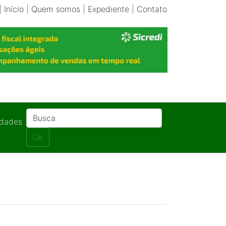
|
Início
|
Quem somos
|
Expediente
|
Contato
idades
Ok