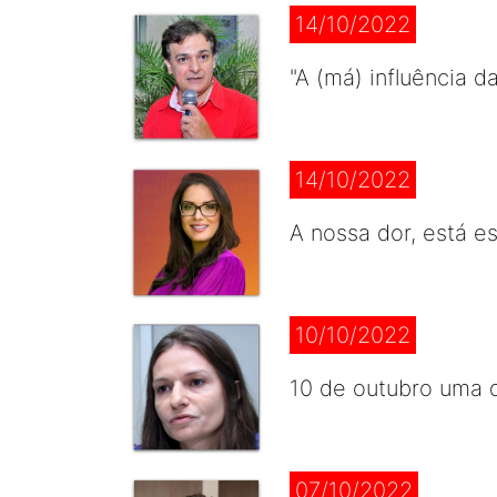
14/10/2022
"A (má) influência 
14/10/2022
A nossa dor, está e
10/10/2022
10 de outubro uma d
07/10/2022