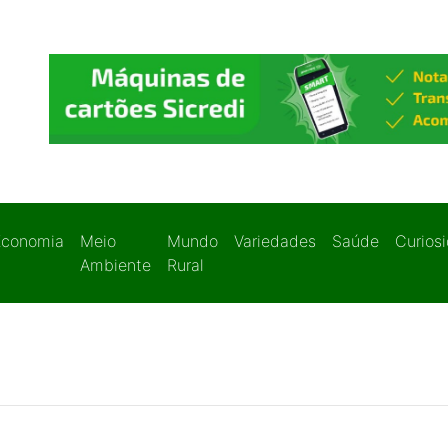
Economia
Meio
Mundo
Variedades
Saúde
Curios
Ambiente
Rural