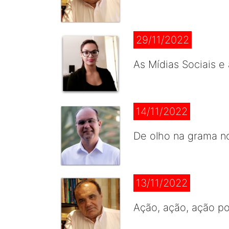
29/11/2022
As Mídias Sociais e
14/11/2022
De olho na grama no
13/11/2022
Ação, ação, ação p