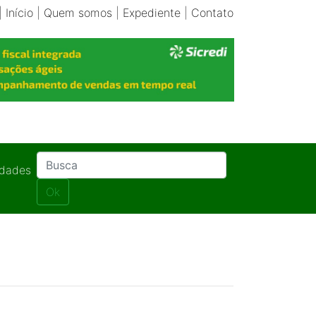
|
Início
|
Quem somos
|
Expediente
|
Contato
idades
Ok