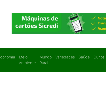
Economia
Meio
Mundo
Variedades
Saúde
Curios
Ambiente
Rural