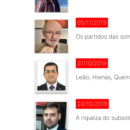
05/11/2019
Os partidos das so
31/10/2019
Leão, Hienas, Queir
24/10/2019
A riqueza do subsolo