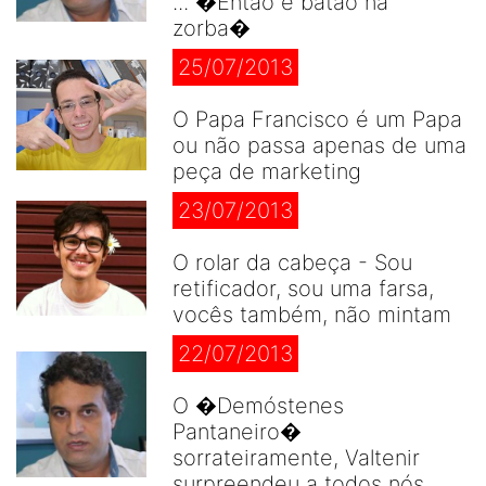
... �Então é batão na
zorba�
25/07/2013
O Papa Francisco é um Papa
ou não passa apenas de uma
peça de marketing
23/07/2013
O rolar da cabeça - Sou
retificador, sou uma farsa,
vocês também, não mintam
22/07/2013
O �Demóstenes
Pantaneiro�
sorrateiramente, Valtenir
surpreendeu a todos nós