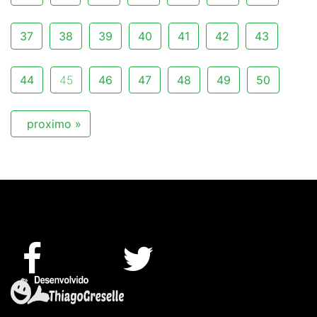
37
38
39
40
41
42
43
44
45
46
47
48
49
50
proximo »