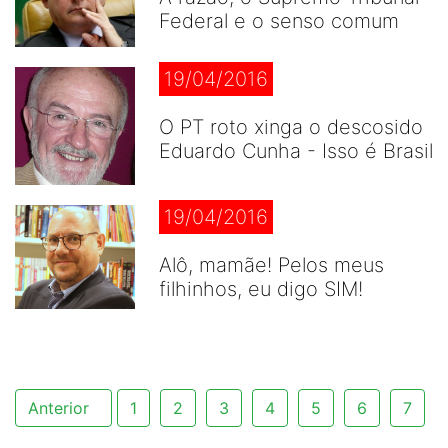
Federal e o senso comum
19/04/2016
O PT roto xinga o descosido
Eduardo Cunha - Isso é Brasil
19/04/2016
Alô, mamãe! Pelos meus
filhinhos, eu digo SIM!
Anterior
1
2
3
4
5
6
7