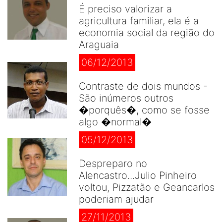
É preciso valorizar a
agricultura familiar, ela é a
economia social da região do
Araguaia
06/12/2013
Contraste de dois mundos -
São inúmeros outros
�porquês�, como se fosse
algo �normal�
05/12/2013
Despreparo no
Alencastro...Julio Pinheiro
voltou, Pizzatão e Geancarlos
poderiam ajudar
27/11/2013