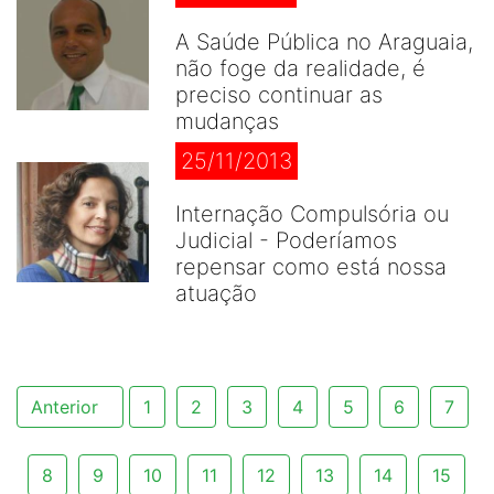
A Saúde Pública no Araguaia,
não foge da realidade, é
preciso continuar as
mudanças
25/11/2013
Internação Compulsória ou
Judicial - Poderíamos
repensar como está nossa
atuação
Anterior
1
2
3
4
5
6
7
8
9
10
11
12
13
14
15