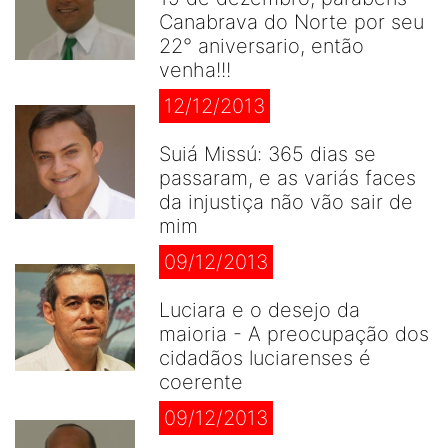
Canabrava do Norte por seu
22° aniversario, então
venha!!!
12/12/2013
Suiá Missú: 365 dias se
passaram, e as variás faces
da injustiça não vão sair de
mim
09/12/2013
Luciara e o desejo da
maioria - A preocupação dos
cidadãos luciarenses é
coerente
09/12/2013