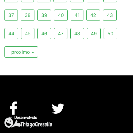
37
38
39
40
41
42
43
44
45
46
47
48
49
50
proximo »