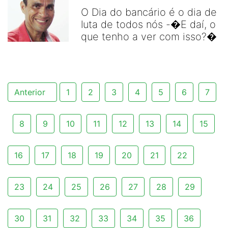
O Dia do bancário é o dia de
luta de todos nós -�E daí, o
que tenho a ver com isso?�
Anterior
1
2
3
4
5
6
7
8
9
10
11
12
13
14
15
16
17
18
19
20
21
22
23
24
25
26
27
28
29
30
31
32
33
34
35
36