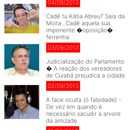
04/09/2013
Cadê tu Kátia Abreu? Saia da
Moita...Cadê aquela sua
imponente �oposição�
ferrenha
03/09/2013
Judicialização do Parlamento
� A reação dos vereadores
de Cuiabá prejudica a cidade
02/09/2013
A face oculta (ó falsidade) -
De vez em quando é
necessário sacudir a arvore
da amizade