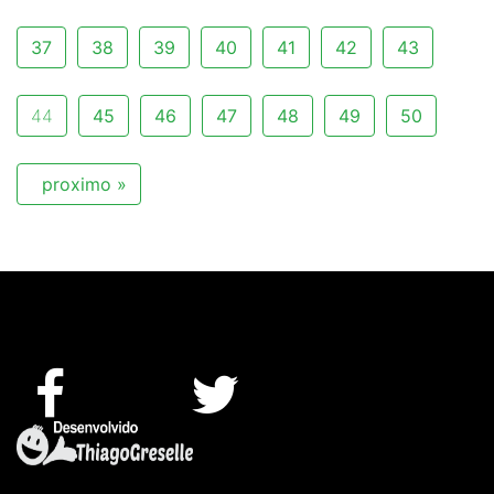
37
38
39
40
41
42
43
44
45
46
47
48
49
50
proximo »