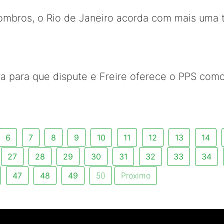
ombros, o Rio de Janeiro acorda com mais uma t
ra para que dispute e Freire oferece o PPS como
6
7
8
9
10
11
12
13
14
27
28
29
30
31
32
33
34
47
48
49
50
Proximo