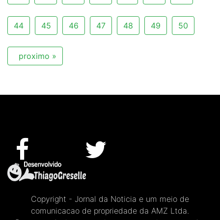
44
45
46
47
48
49
50
proximo »
Copyright - Jornal da Noticia e um meio de
comunicacao de propriedade da AMZ Ltda.