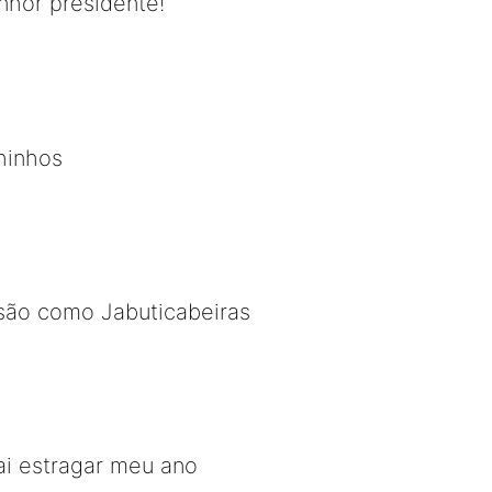
nhor presidente!
hinhos
 são como Jabuticabeiras
ai estragar meu ano