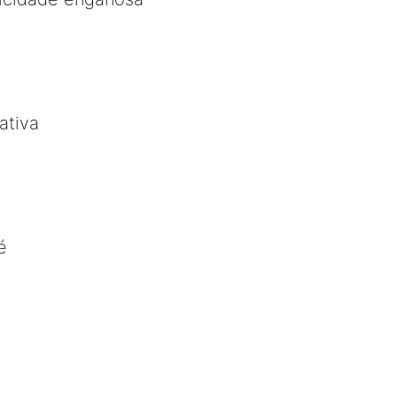
ativa
é