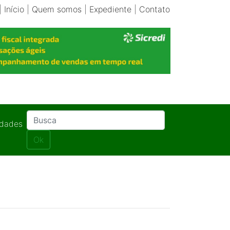
|
Início
|
Quem somos
|
Expediente
|
Contato
idades
Ok