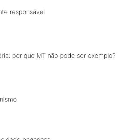
te responsável
ária: por que MT não pode ser exemplo?
unismo
icidade enganosa