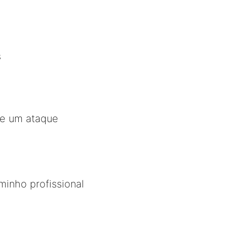
s
de um ataque
inho profissional