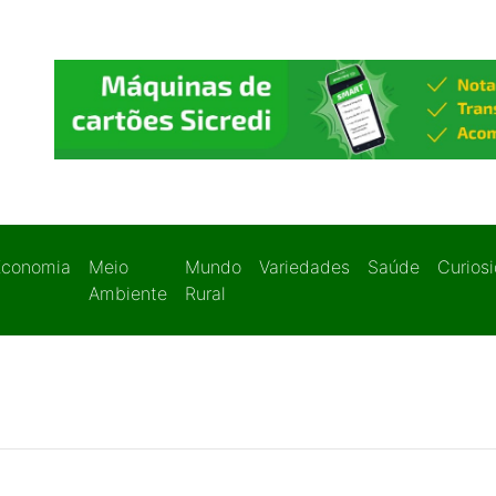
Economia
Meio
Mundo
Variedades
Saúde
Curios
Ambiente
Rural