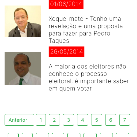
01/06/2014
Xeque-mate - Tenho uma
revelação e uma proposta
para fazer para Pedro
Taques!
26/05/2014
A maioria dos eleitores não
conhece o processo
eleitoral, é importante saber
em quem votar
Anterior
1
2
3
4
5
6
7