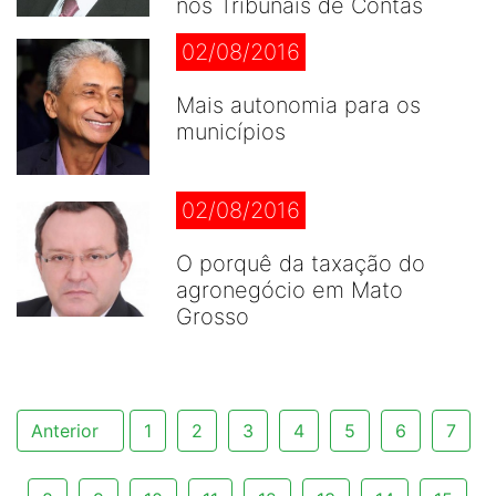
nos Tribunais de Contas
02/08/2016
Mais autonomia para os
municípios
02/08/2016
O porquê da taxação do
agronegócio em Mato
Grosso
Anterior
1
2
3
4
5
6
7