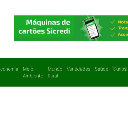
Economia
Meio
Mundo
Variedades
Saúde
Curios
Ambiente
Rural