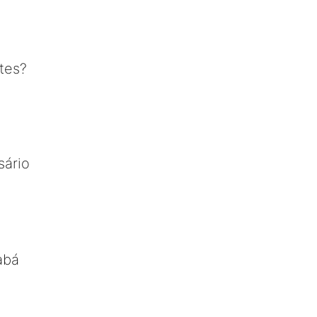
tes?
sário
abá