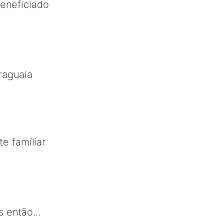
beneficiado
raguaia
e famíliar
 então...