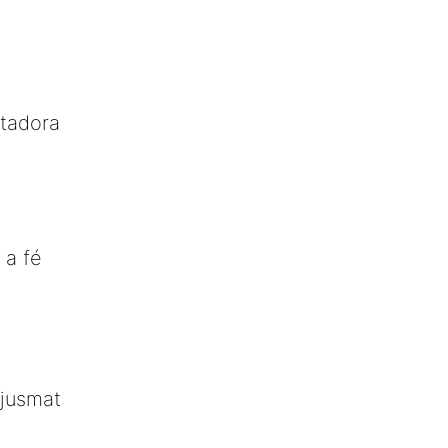
stadora
 a fé
njusmat