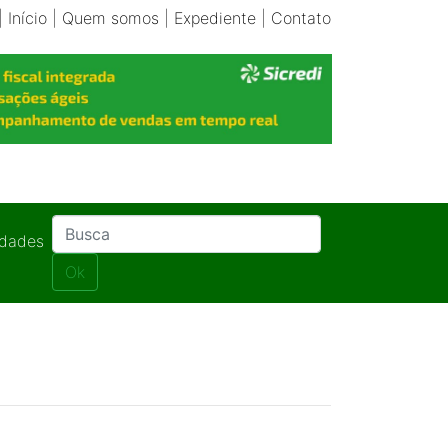
|
Início
|
Quem somos
|
Expediente
|
Contato
idades
Ok