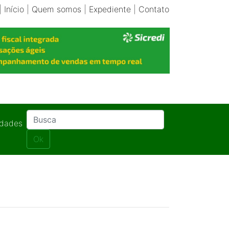
|
Início
|
Quem somos
|
Expediente
|
Contato
idades
Ok