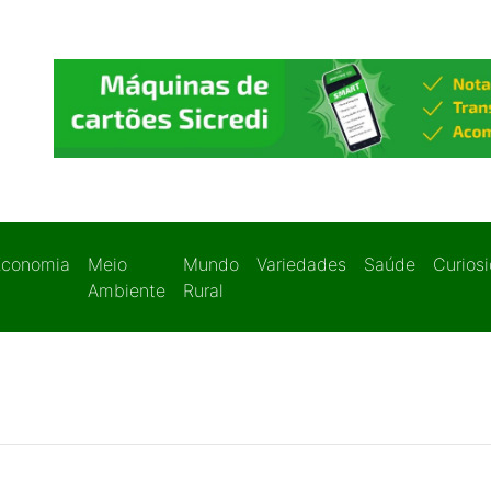
Economia
Meio
Mundo
Variedades
Saúde
Curios
Ambiente
Rural