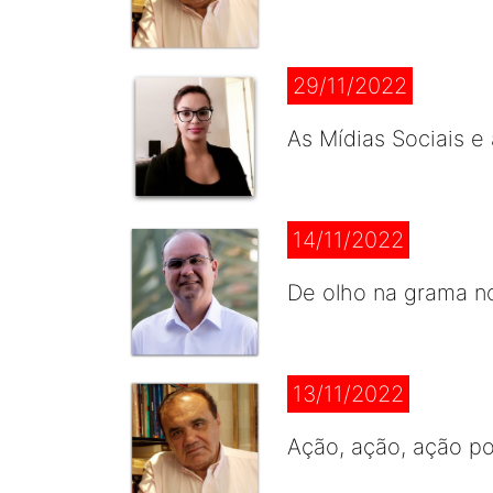
29/11/2022
As Mídias Sociais e
14/11/2022
De olho na grama no
13/11/2022
Ação, ação, ação p