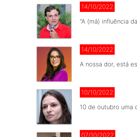
14/10/2022
"A (má) influência 
14/10/2022
A nossa dor, está e
10/10/2022
10 de outubro uma d
07/10/2022