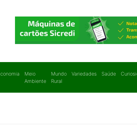
Economia
Meio
Mundo
Variedades
Saúde
Curios
Ambiente
Rural