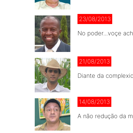
23/08/2013
No poder...voçe ach
21/08/2013
Diante da complexid
14/08/2013
A não redução da m