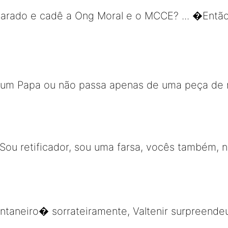
scarado e cadê a Ong Moral e o MCCE? ... �Entã
 um Papa ou não passa apenas de uma peça de 
 Sou retificador, sou uma farsa, vocês também, 
aneiro� sorrateiramente, Valtenir surpreendeu