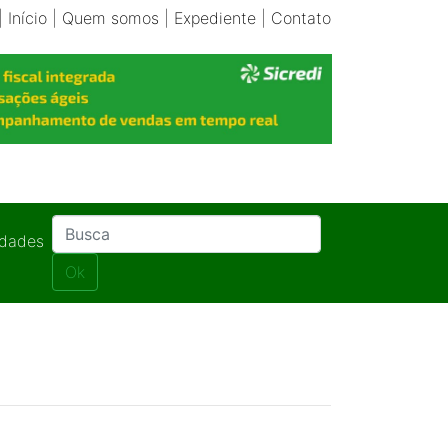
|
Início
|
Quem somos
|
Expediente
|
Contato
idades
Ok