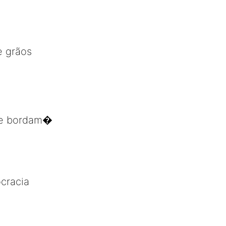
e grãos
m e bordam�
ocracia