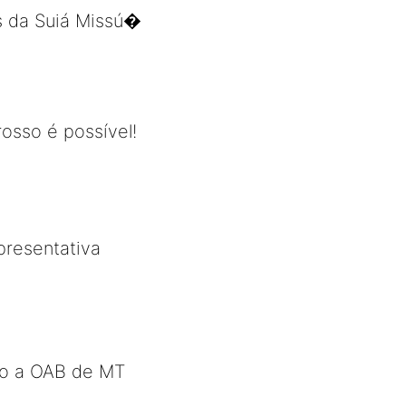
es da Suiá Missú�
osso é possível!
presentativa
ão a OAB de MT