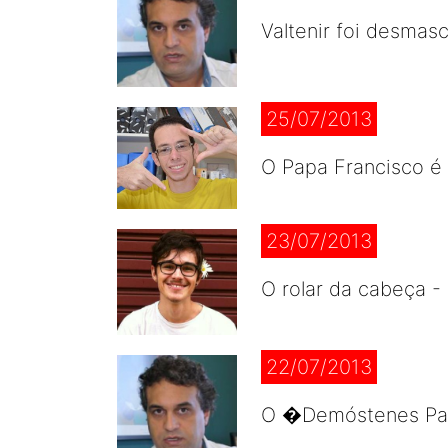
Valtenir foi desma
25/07/2013
O Papa Francisco é
23/07/2013
O rolar da cabeça -
22/07/2013
O �Demóstenes Pant