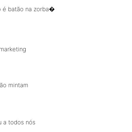
o é batão na zorba�
marketing
não mintam
 a todos nós