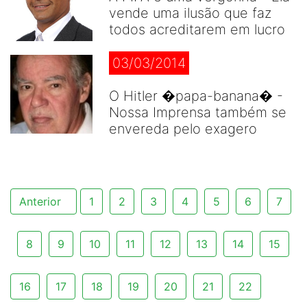
vende uma ilusão que faz
todos acreditarem em lucro
03/03/2014
O Hitler �papa-banana� -
Nossa Imprensa também se
envereda pelo exagero
Anterior
1
2
3
4
5
6
7
8
9
10
11
12
13
14
15
16
17
18
19
20
21
22