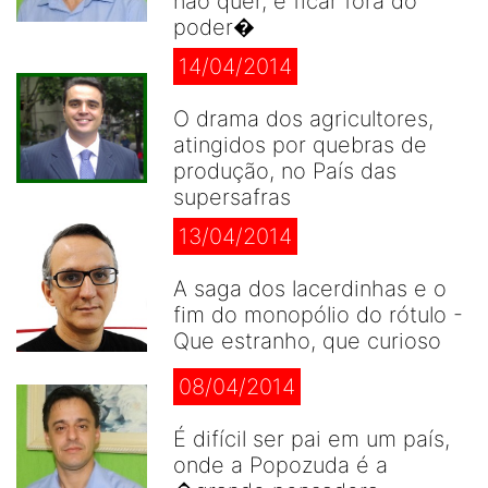
não quer, é ficar fora do
poder�
14/04/2014
O drama dos agricultores,
atingidos por quebras de
produção, no País das
supersafras
13/04/2014
A saga dos lacerdinhas e o
fim do monopólio do rótulo -
Que estranho, que curioso
08/04/2014
É difícil ser pai em um país,
onde a Popozuda é a