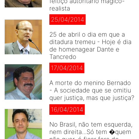
feitiço autoritário mágico-
realista
25/04/2014
25 de abril o dia em que a
ditadura tremeu - Hoje é dia
de homenagear Dante e
Tancredo
17/04/2014
A morte do menino Bernado
- A sociedade que se omitiu
quer justiça, mas que justiça?
16/04/2014
No Brasil, não tem esquerda,
nem direita...Só tem �quem