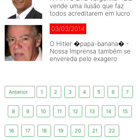
vende uma ilusão que faz
todos acreditarem em lucro
03/03/2014
O Hitler �papa-banana� -
Nossa Imprensa também se
envereda pelo exagero
Anterior
1
2
3
4
5
6
7
8
9
10
11
12
13
14
15
16
17
18
19
20
21
22