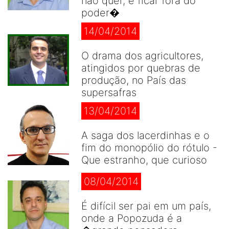
não quer, é ficar fora do
poder�
14/04/2014
O drama dos agricultores,
atingidos por quebras de
produção, no País das
supersafras
13/04/2014
A saga dos lacerdinhas e o
fim do monopólio do rótulo -
Que estranho, que curioso
08/04/2014
É difícil ser pai em um país,
onde a Popozuda é a