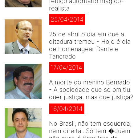
feitiço autoritário mágico-
realista
25/04/2014
25 de abril o dia em que a
ditadura tremeu - Hoje é dia
de homenagear Dante e
Tancredo
17/04/2014
A morte do menino Bernado
- A sociedade que se omitiu
quer justiça, mas que justiça?
16/04/2014
No Brasil, não tem esquerda,
nem direita...Só tem �quem