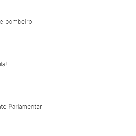
de bombeiro
la!
nte Parlamentar