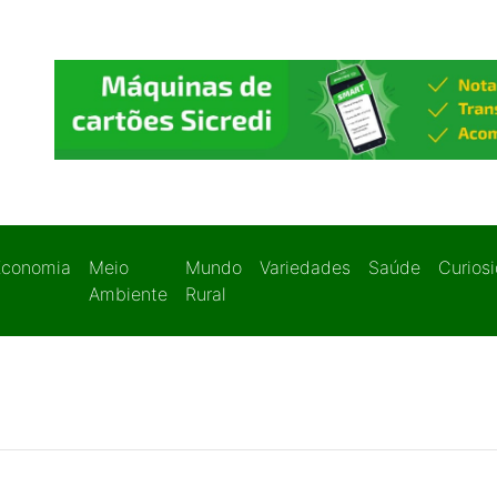
Economia
Meio
Mundo
Variedades
Saúde
Curios
Ambiente
Rural