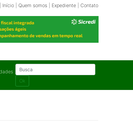
|
Início
|
Quem somos
|
Expediente
|
Contato
idades
Ok