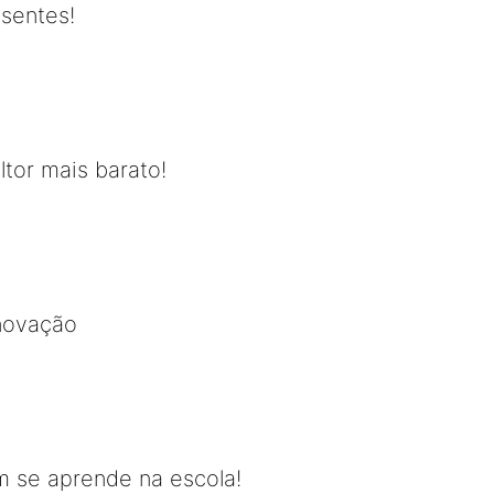
usentes!
ltor mais barato!
inovação
 se aprende na escola!