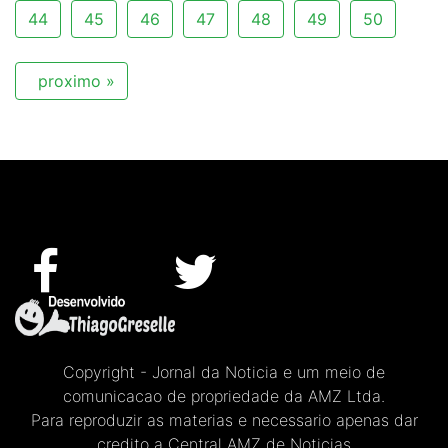
44
45
46
47
48
49
50
proximo »
Copyright - Jornal da Noticia e um meio de
comunicacao de propriedade da AMZ Ltda.
Para reproduzir as materias e necessario apenas dar
credito a Central AMZ de Noticias