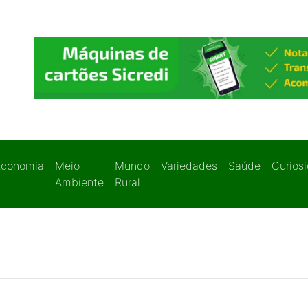
Economia
Meio
Mundo
Variedades
Saúde
Curios
Ambiente
Rural