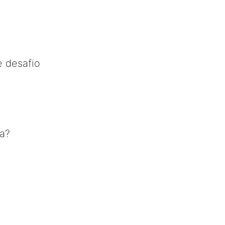
e desafio
ta?