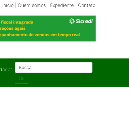
|
Início
|
Quem somos
|
Expediente
|
Contato
idades
Ok