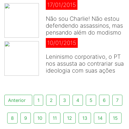
17/01/2015
Não sou Charlie! Não estou
defendendo assassinos, mas
pensando além do modismo
10/01/2015
Leninismo corporativo, o PT
nos assusta ao contrariar sua
ideologia com suas ações
Anterior
1
2
3
4
5
6
7
8
9
10
11
12
13
14
15