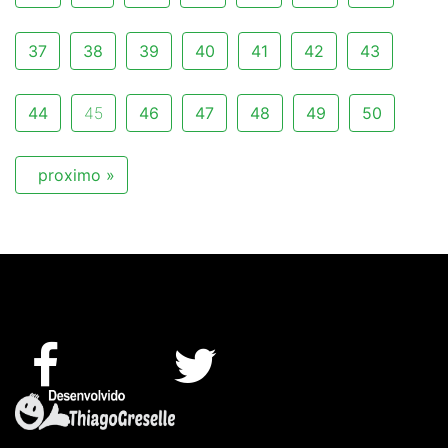
37
38
39
40
41
42
43
44
45
46
47
48
49
50
proximo »