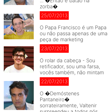
... �Então é batão na
zorba�
25/07/2013
O Papa Francisco é um Papa
ou não passa apenas de uma
peça de marketing
23/07/2013
O rolar da cabeça - Sou
retificador, sou uma farsa,
vocês também, não mintam
22/07/2013
O �Demóstenes
Pantaneiro�
sorrateiramente, Valtenir
surpreendeu a todos nós