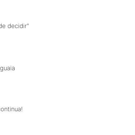
de decidir"
aguaia
ontinua!