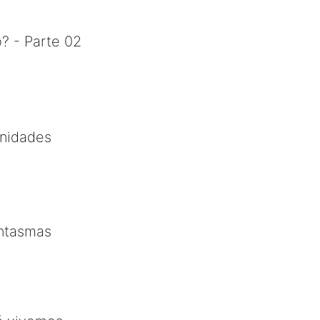
? - Parte 02
unidades
antasmas