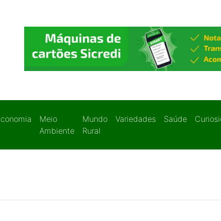
Economia
Meio
Mundo
Variedades
Saúde
Curios
Ambiente
Rural