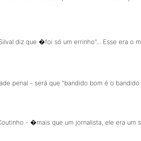
ilval diz que �foi só um errinho"... Esse era o
ade penal - será que "bandido bom é o bandido
outinho - �mais que um jornalista, ele era um