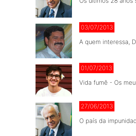
Os últimos 28 anos
03/07/2013
A quem interessa, D
01/07/2013
Vida fumê - Os meus
27/06/2013
O país da impunida