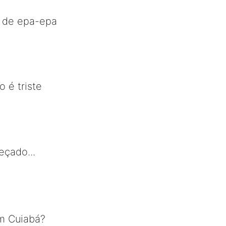
o de epa-epa
o é triste
eçado...
m Cuiabá?