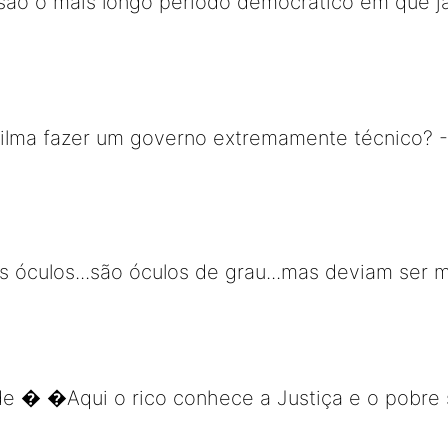
 são o mais longo período democrático em que j
ilma fazer um governo extremamente técnico? -
 óculos...são óculos de grau...mas deviam ser 
de � �Aqui o rico conhece a Justiça e o pobre 