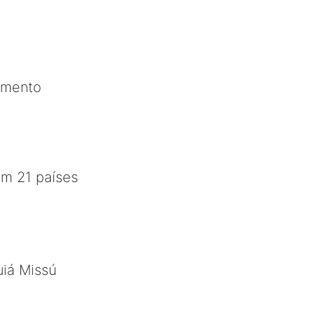
cimento
em 21 países
uiá Missú