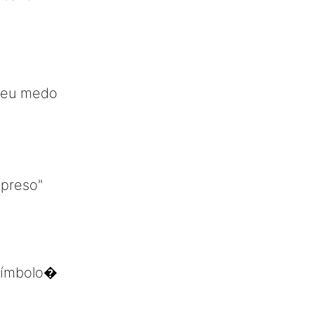
 meu medo
 preso"
 símbolo�