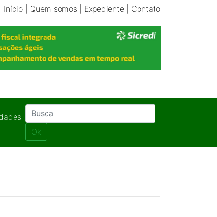
|
Início
|
Quem somos
|
Expediente
|
Contato
idades
Ok