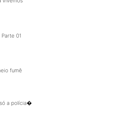
á vivemos
 Parte 01
meio fumê
só a polícia�