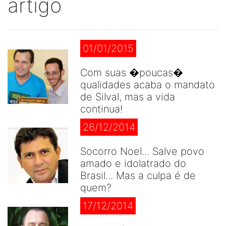
artigo
01/01/2015
Com suas �poucas�
qualidades acaba o mandato
de Silval, mas a vida
continua!
26/12/2014
Socorro Noel... Salve povo
amado e idolatrado do
Brasil... Mas a culpa é de
quem?
17/12/2014