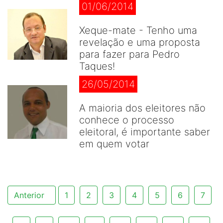
01/06/2014
Xeque-mate - Tenho uma
revelação e uma proposta
para fazer para Pedro
Taques!
26/05/2014
A maioria dos eleitores não
conhece o processo
eleitoral, é importante saber
em quem votar
Anterior
1
2
3
4
5
6
7