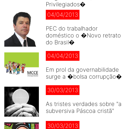
Privilegiados�
04/04/2013
PEC do trabalhador
doméstico o �Novo retrato
do Brasil�
04/04/2013
Em prol da governabilidade
surge a �bolsa corrupção�
30/03/2013
As tristes verdades sobre "a
subversiva Páscoa cristã"
30/03/2013