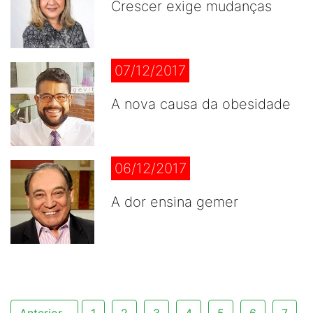
Crescer exige mudanças
07/12/2017
A nova causa da obesidade
06/12/2017
A dor ensina gemer
Anterior
1
2
3
4
5
6
7