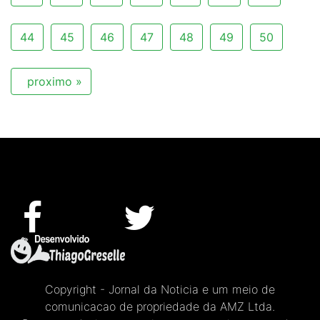
44
45
46
47
48
49
50
proximo »
Copyright - Jornal da Noticia e um meio de
comunicacao de propriedade da AMZ Ltda.