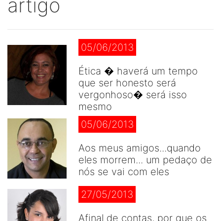
artigo
05/06/2013
Ética � haverá um tempo
que ser honesto será
vergonhoso� será isso
mesmo
05/06/2013
Aos meus amigos...quando
eles morrem... um pedaço de
nós se vai com eles
27/05/2013
Afinal de contas, por que os