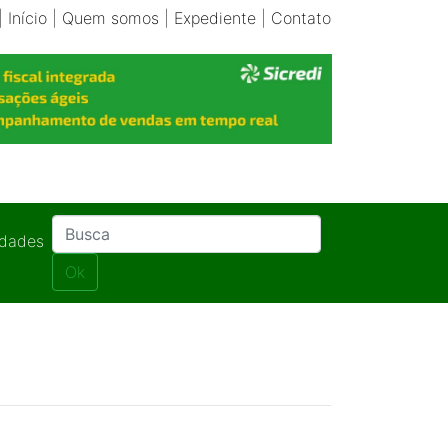
|
Início
|
Quem somos
|
Expediente
|
Contato
idades
Ok