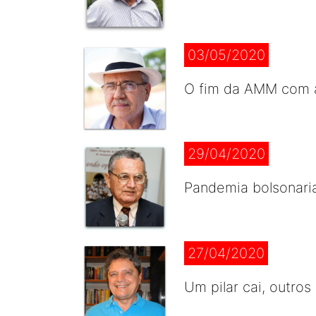
03/05/2020
O fim da AMM com 
29/04/2020
Pandemia bolsonari
27/04/2020
Um pilar cai, outro