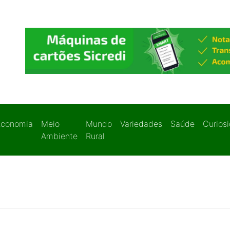
Economia
Meio
Mundo
Variedades
Saúde
Curios
Ambiente
Rural