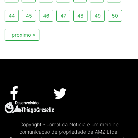
44
45
46
47
48
49
50
proximo »
Copyright - Jornal da Noticia e um meio de
comunicacao de propriedade da AMZ Ltda.