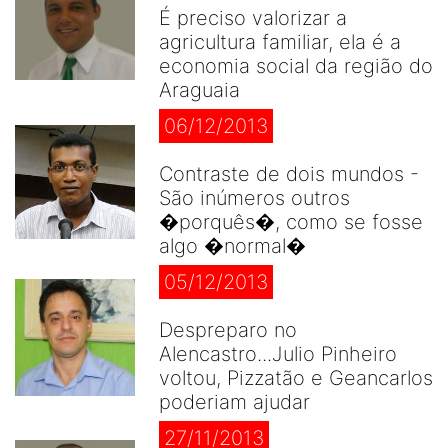
É preciso valorizar a
agricultura familiar, ela é a
economia social da região do
Araguaia
06/12/2013
Contraste de dois mundos -
São inúmeros outros
�porquês�, como se fosse
algo �normal�
05/12/2013
Despreparo no
Alencastro...Julio Pinheiro
voltou, Pizzatão e Geancarlos
poderiam ajudar
27/11/2013