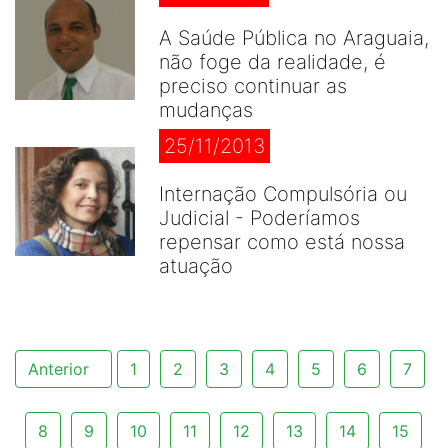
A Saúde Pública no Araguaia,
não foge da realidade, é
preciso continuar as
mudanças
25/11/2013
Internação Compulsória ou
Judicial - Poderíamos
repensar como está nossa
atuação
Anterior
1
2
3
4
5
6
7
8
9
10
11
12
13
14
15