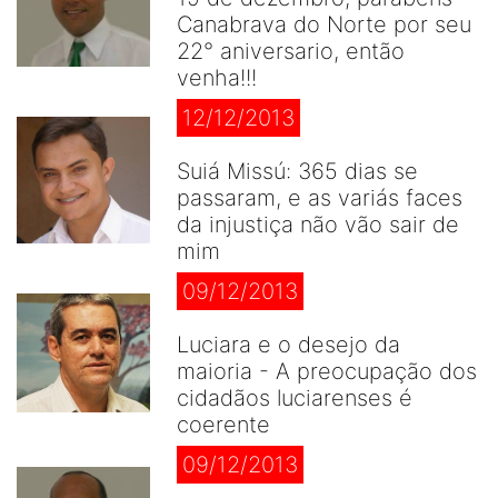
Canabrava do Norte por seu
22° aniversario, então
venha!!!
12/12/2013
Suiá Missú: 365 dias se
passaram, e as variás faces
da injustiça não vão sair de
mim
09/12/2013
Luciara e o desejo da
maioria - A preocupação dos
cidadãos luciarenses é
coerente
09/12/2013