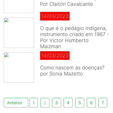
Por Claiton Cavalcante
14/03/2023
O que é o pedágio indígena,
instrumento criado em 1967 -
Por Victor Humberto
Maizman
14/03/2023
Como nascem as doenças?
por Sonia Mazetto
Anterior
1
2
3
4
5
6
7