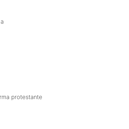
ia
rma protestante