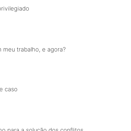
rivilegiado
m meu trabalho, e agora?
e caso
o para a solução dos conflitos