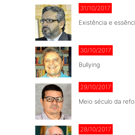
31/10/2017
Existência e essênc
30/10/2017
Bullying
29/10/2017
Meio século da refo
28/10/2017