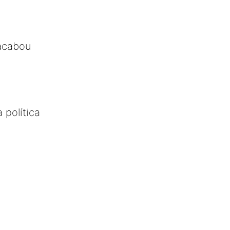
acabou
 política