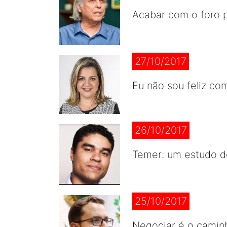
Acabar com o foro p
27/10/2017
Eu não sou feliz co
26/10/2017
Temer: um estudo d
25/10/2017
Negociar é o caminh