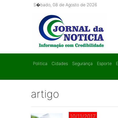
S�bado, 08 de Agosto de 2026
Politica
Cidades
Segurança
Esporte
artigo
10/11/2017