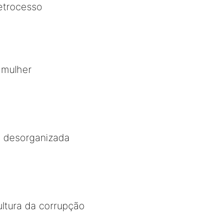
etrocesso
 mulher
l desorganizada
ltura da corrupção