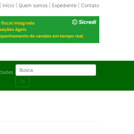
|
Início
|
Quem somos
|
Expediente
|
Contato
idades
Ok