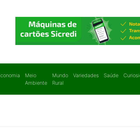
Economia
Meio
Mundo
Variedades
Saúde
Curios
Ambiente
Rural