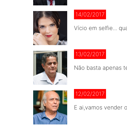
14/02/2017
Vício em selfie... 
13/02/2017
Não basta apenas te
12/02/2017
E ai,vamos vender o