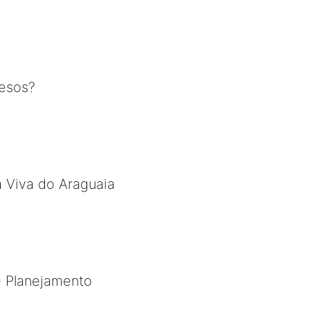
resos?
a Viva do Araguaia
e Planejamento