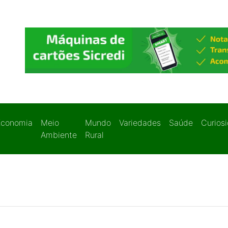
Economia
Meio
Mundo
Variedades
Saúde
Curios
Ambiente
Rural