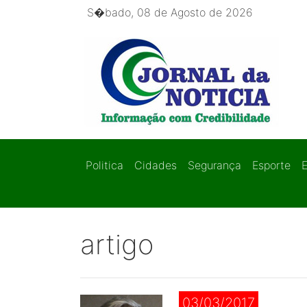
S�bado, 08 de Agosto de 2026
Politica
Cidades
Segurança
Esporte
artigo
03/03/2017