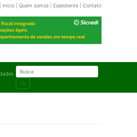
|
Início
|
Quem somos
|
Expediente
|
Contato
idades
Ok