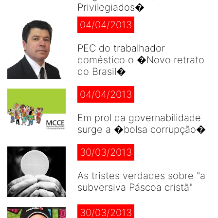
Privilegiados�
04/04/2013
PEC do trabalhador
doméstico o �Novo retrato
do Brasil�
04/04/2013
Em prol da governabilidade
surge a �bolsa corrupção�
30/03/2013
As tristes verdades sobre "a
subversiva Páscoa cristã"
30/03/2013