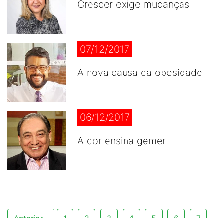
Crescer exige mudanças
07/12/2017
A nova causa da obesidade
06/12/2017
A dor ensina gemer
Anterior
1
2
3
4
5
6
7