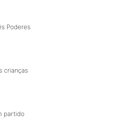
ês Poderes
s crianças
m partido