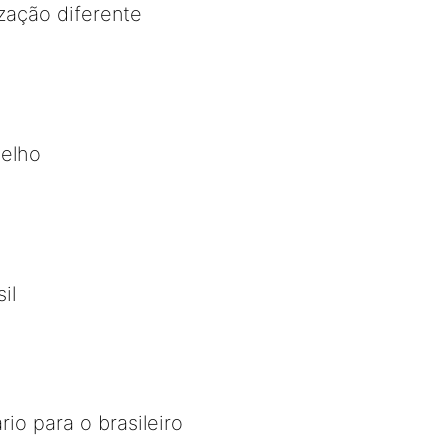
zação diferente
elho
il
io para o brasileiro