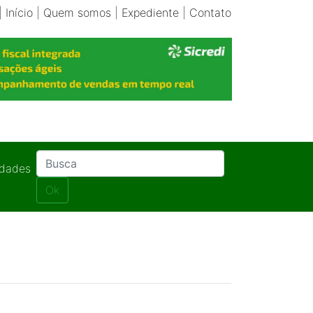
|
Início
|
Quem somos
|
Expediente
|
Contato
idades
Ok