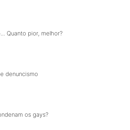
o... Quanto pior, melhor?
de denuncismo
condenam os gays?