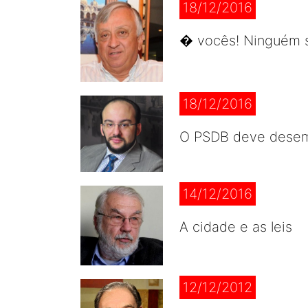
18/12/2016
� vocês! Ninguém s
18/12/2016
O PSDB deve desemb
14/12/2016
A cidade e as leis
12/12/2012