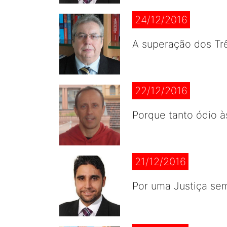
24/12/2016
A superação dos Tr
22/12/2016
Porque tanto ódio à
21/12/2016
Por uma Justiça se