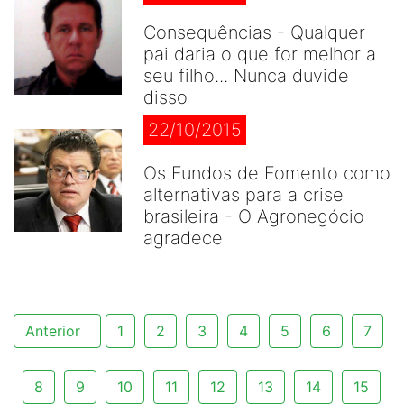
Consequências - Qualquer
pai daria o que for melhor a
seu filho... Nunca duvide
disso
22/10/2015
Os Fundos de Fomento como
alternativas para a crise
brasileira - O Agronegócio
agradece
Anterior
1
2
3
4
5
6
7
8
9
10
11
12
13
14
15