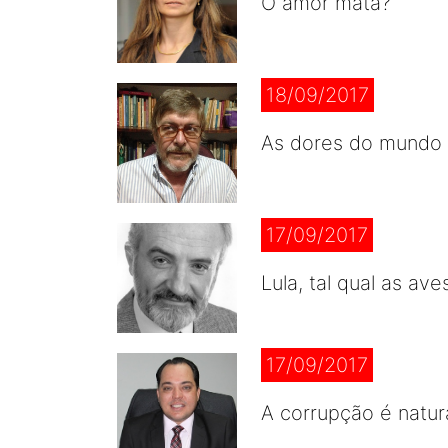
O amor mata?
18/09/2017
As dores do mundo
17/09/2017
Lula, tal qual as av
17/09/2017
A corrupção é natur