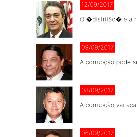
12/09/2017
O �distritão� e a r
09/09/2017
A corrupção pode s
08/09/2017
A corrupção vai aca
06/09/2017