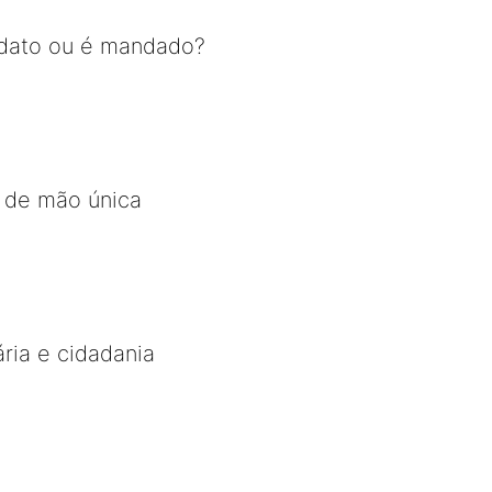
dato ou é mandado?
a de mão única
ária e cidadania