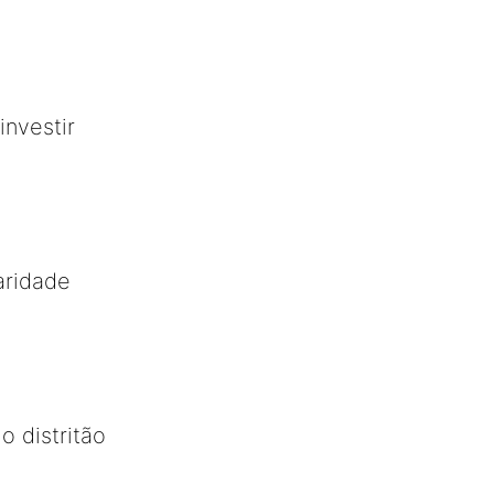
investir
aridade
 distritão