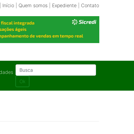
|
Início
|
Quem somos
|
Expediente
|
Contato
idades
Ok