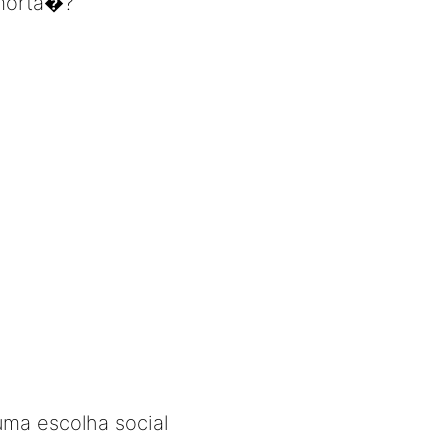
�morta�?
uma escolha social