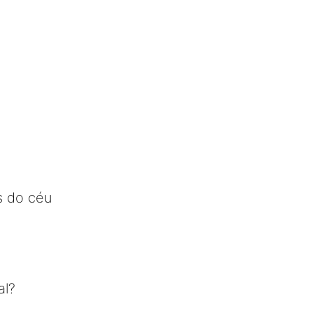
es do céu
al?