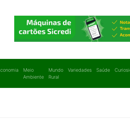
Economia
Meio
Mundo
Variedades
Saúde
Curios
Ambiente
Rural