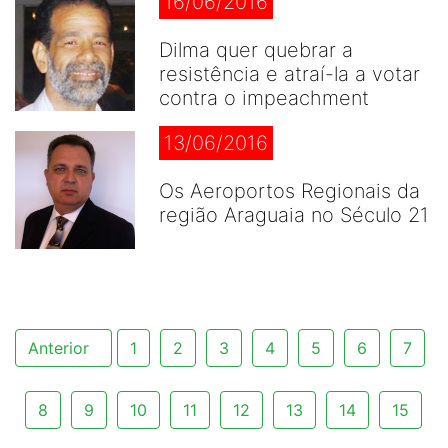
16/06/2016
Dilma quer quebrar a
resistência e atraí-la a votar
contra o impeachment
13/06/2016
Os Aeroportos Regionais da
região Araguaia no Século 21
Anterior
1
2
3
4
5
6
7
8
9
10
11
12
13
14
15