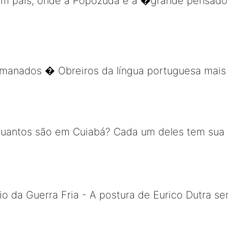
em um país, onde a Popozuda é a �grande pensa
rmanados � Obreiros da língua portuguesa mais 
uantos são em Cuiabá? Cada um deles tem sua his
 da Guerra Fria - A postura de Eurico Dutra sem