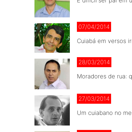
É difícil ser pai 
07/04/2014
Cuiabá em versos i
28/03/2014
Moradores de rua: q
27/03/2014
Um cuiabano no meio