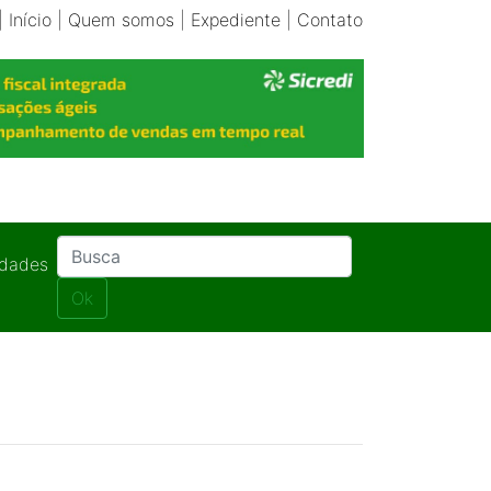
|
Início
|
Quem somos
|
Expediente
|
Contato
idades
Ok