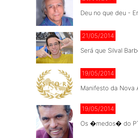
Deu no que deu - Er
21/05/2014
Será que Silval Bar
19/05/2014
Manifesto da Nova 
19/05/2014
Os �medos� do PT e