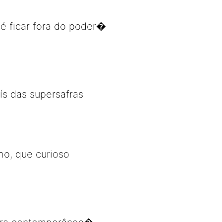
 é ficar fora do poder�
ís das supersafras
ho, que curioso