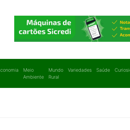
Economia
Meio
Mundo
Variedades
Saúde
Curios
Ambiente
Rural