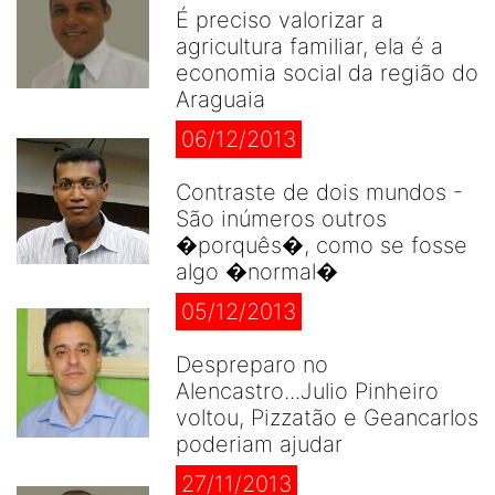
É preciso valorizar a
agricultura familiar, ela é a
economia social da região do
Araguaia
06/12/2013
Contraste de dois mundos -
São inúmeros outros
�porquês�, como se fosse
algo �normal�
05/12/2013
Despreparo no
Alencastro...Julio Pinheiro
voltou, Pizzatão e Geancarlos
poderiam ajudar
27/11/2013