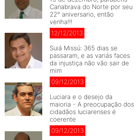
Canabrava do Norte por seu
22° aniversario, então
venha!!!
12/12/2013
Suiá Missú: 365 dias se
passaram, e as variás faces
da injustiça não vão sair de
mim
09/12/2013
Luciara e o desejo da
maioria - A preocupação dos
cidadãos luciarenses é
coerente
09/12/2013