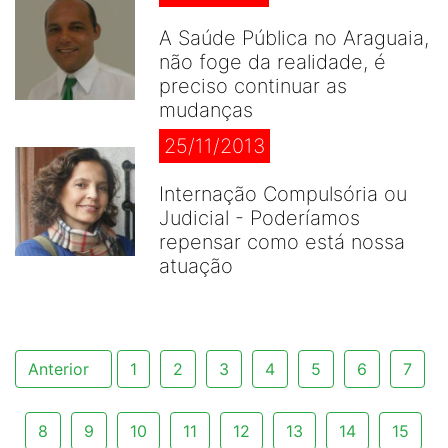
A Saúde Pública no Araguaia,
não foge da realidade, é
preciso continuar as
mudanças
25/11/2013
Internação Compulsória ou
Judicial - Poderíamos
repensar como está nossa
atuação
Anterior
1
2
3
4
5
6
7
8
9
10
11
12
13
14
15