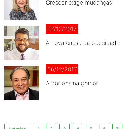
Crescer exige mudanças
07/12/2017
A nova causa da obesidade
06/12/2017
A dor ensina gemer
Anterior
1
2
3
4
5
6
7