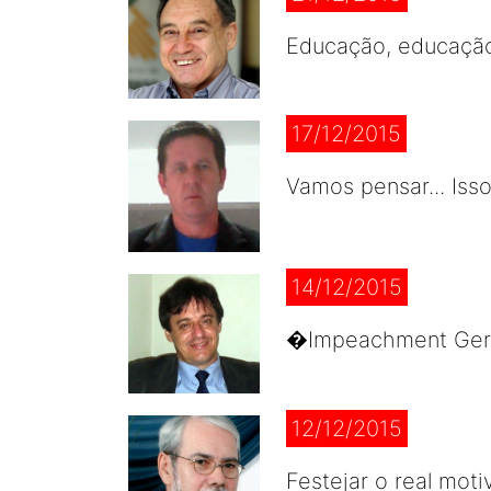
Educação, educação
17/12/2015
Vamos pensar... Iss
14/12/2015
�Impeachment Geral
12/12/2015
Festejar o real mot