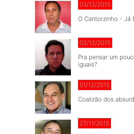
03/12/2015
O Cantorzinho - Já 
02/12/2015
Pra pensar um pouc
iguais?
01/12/2015
Coalizão dos absurd
27/11/2015