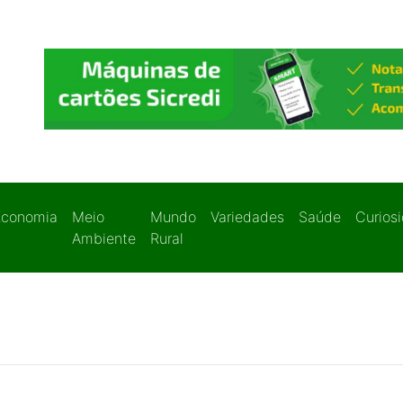
Economia
Meio
Mundo
Variedades
Saúde
Curios
Ambiente
Rural