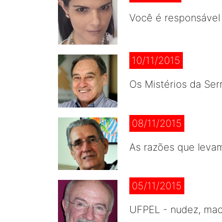
Você é responsável 
10/11/2015
Os Mistérios da Ser
08/11/2015
As razões que leva
05/11/2015
UFPEL - nudez, maco