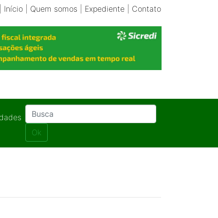
|
Início
|
Quem somos
|
Expediente
|
Contato
idades
Ok