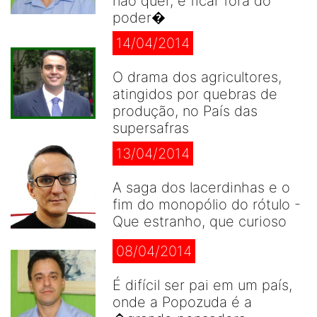
não quer, é ficar fora do
poder�
14/04/2014
O drama dos agricultores,
atingidos por quebras de
produção, no País das
supersafras
13/04/2014
A saga dos lacerdinhas e o
fim do monopólio do rótulo -
Que estranho, que curioso
08/04/2014
É difícil ser pai em um país,
onde a Popozuda é a