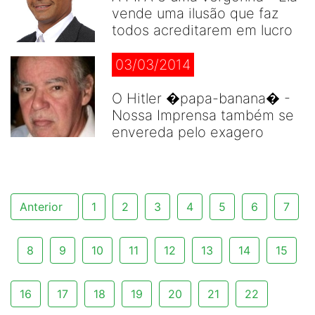
vende uma ilusão que faz
todos acreditarem em lucro
03/03/2014
O Hitler �papa-banana� -
Nossa Imprensa também se
envereda pelo exagero
Anterior
1
2
3
4
5
6
7
8
9
10
11
12
13
14
15
16
17
18
19
20
21
22