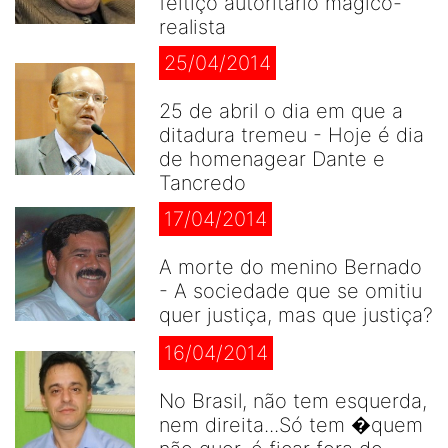
feitiço autoritário mágico-
realista
25/04/2014
25 de abril o dia em que a
ditadura tremeu - Hoje é dia
de homenagear Dante e
Tancredo
17/04/2014
A morte do menino Bernado
- A sociedade que se omitiu
quer justiça, mas que justiça?
16/04/2014
No Brasil, não tem esquerda,
nem direita...Só tem �quem